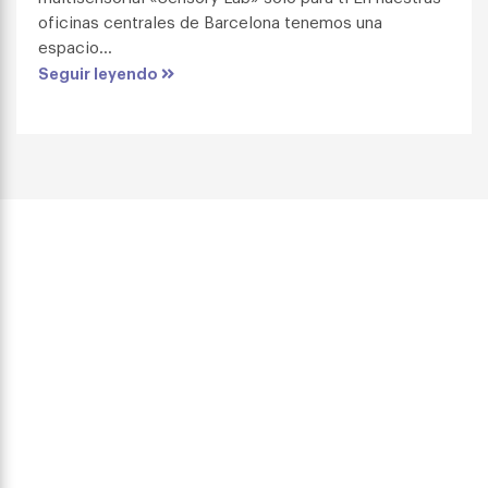
oficinas centrales de Barcelona tenemos una
espacio...
Seguir leyendo
consectetur adipiscing
elit.
Descubre BJ Adaptaciones