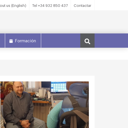
out us (English)
Tel +34 932 850 437
Contactar
s
Formación