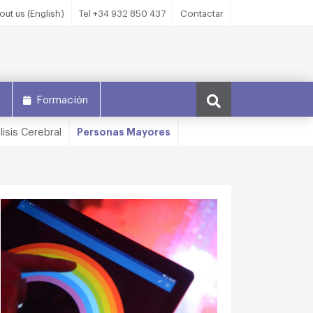
out us (English)
Tel +34 932 850 437
Contactar
s
Formación
lisis Cerebral
Personas Mayores