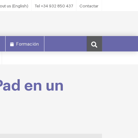
out us (English)
Tel +34 932 850 437
Contactar
s
Formación
iPad en un