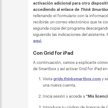
activación adicional
para otro disposit
accediendo al enlace de
Think Smartbo
rellenando el formulario con la informaci
recibirás un correo electrónico que te con
segunda copia del programa descargand
siguiendo las indicaciones del asistente
aquí.
Con Grid for iPad
A continuación, vamos a explicarte cómo a
de Smartbox y así activar Grid for iPad en
Visita
grids.thinksmartbox.com
y s
una nueva cuenta.
Inicia sesión y accede a
“Mis licenc
Introduce tu código de licencia de G