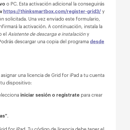
ivo
o PC. Esta activación adicional la conseguirás
x
https://thinksmartbox.com/register-grid3/
y
ón solicitada. Una vez enviado este formulario,
firmará la activación. A continuación, instala la
o el
Asistente de descarga e instalación
y
. Podrás descargar una copia del programa
desde
signar una licencia de Grid for iPad a tu cuenta
 tu dispositivo:
elecciona
iniciar sesión o regístrate
para crear
ias”
.
rid for iPad. Tu código de licencia debe tener el