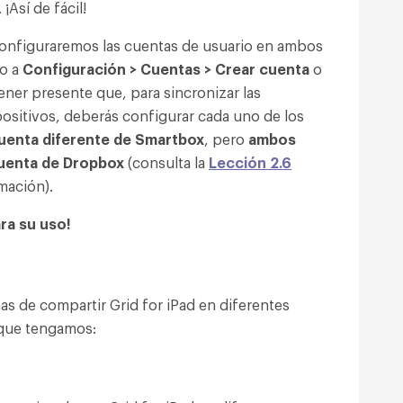
¡Así de fácil!
configuraremos las cuentas de usuario en ambos
do a
Configuración > Cuentas > Crear cuenta
o
ner presente que, para sincronizar las
positivos, deberás configurar cada uno de los
uenta diferente de Smartbox
, pero
ambos
cuenta de Dropbox
(consulta la
Lección 2.6
mación).
ara su uso!
s de compartir Grid for iPad en diferentes
 que tengamos: