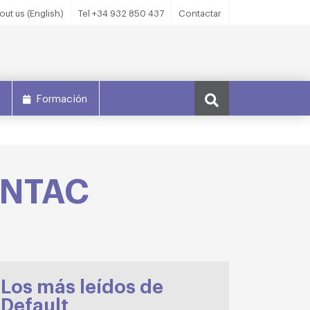
out us (English)
Tel +34 932 850 437
Contactar
s
Formación
CENTAC
Los más leídos de
Default