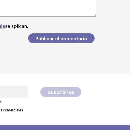
gle
se aplican.
s
es comerciales