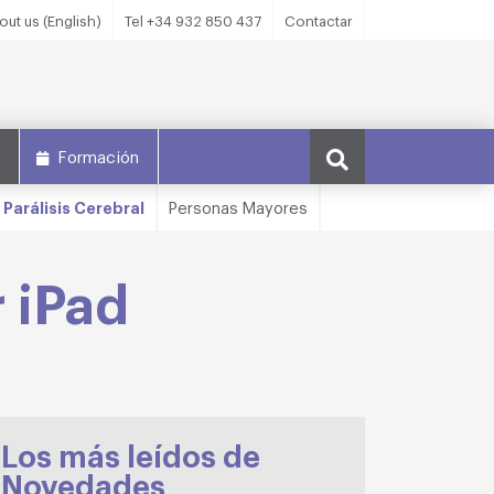
out us (English)
Tel +34 932 850 437
Contactar
s
Formación
Parálisis Cerebral
Personas Mayores
r iPad
Los más leídos de
Novedades