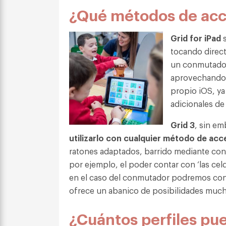
¿Qué métodos de acc
Grid for iPad
s
tocando direct
un conmutador 
aprovechando l
propio iOS, ya
adicionales de
Grid 3
, sin em
utilizarlo con cualquier método de ac
ratones adaptados, barrido mediante conm
por ejemplo, el poder contar con ‘las celd
en el caso del conmutador podremos cont
ofrece un abanico de posibilidades mucho 
¿Cuántos perfiles pu