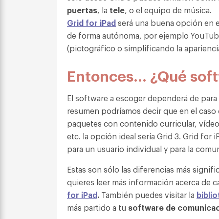
puertas
, la
tele
, o el equipo de música.
Grid for iPad
será una buena opción en el
de forma autónoma, por ejemplo YouTube;
(pictográfico o simplificando la aparienci
Entonces… ¿Qué soft
El software a escoger dependerá de par
resumen podríamos decir que en el caso 
paquetes con contenido curricular, vídeo
etc. la opción ideal sería Grid 3. Grid fo
para un usuario individual y para la comun
Estas son sólo las diferencias más signifi
quieres leer más información acerca de ca
for iPad
.
También puedes visitar la
bibli
más partido a tu
software de comunicaci