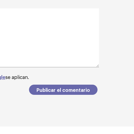
gle
se aplican.