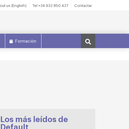
out us (English)
Tel +34 932 850 437
Contactar
s
Formación
Los más leídos de
Default