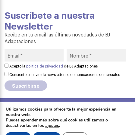
Suscríbete a nuestra
Newsletter
Recibe en tu email las últimas novedades de BJ
Adaptaciones
Acepto la
política de privacidad
de BJ Adaptaciones
Consiento el envío de newsletters o comunicaciones comerciales
Utilizamos cookies para ofrecerte la mejor experiencia en
Aviso legal
·
Política de privacidad
·
nuestra web.
Formación
Puedes aprender más sobre qué cookies utilizamos o
Política de cookies
·
Contactar
·
desactivarlas en los
ajustes
.
Sobre Qinera
Tienda