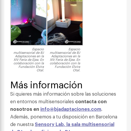
Espacio
Espacio
multisensorial de BJ
multisensorial de BJ
Adaptaciones en la
Adaptaciones en la
XIV Feria de Ejea. En
XIV Feria de Ejea. En
colaboración con la
colaboración con la
Fundación Elvira
Fundación Elvira
Otal.
Otal.
Más información
Si quieres más información sobre las soluciones
en entornos multisensoriales
contacta con
nosotros en
info@bjadaptaciones.com
.
Además, ponemos a tu disposición en Barcelona
de nuestra
Sensory Lab
, la sala multisensorial