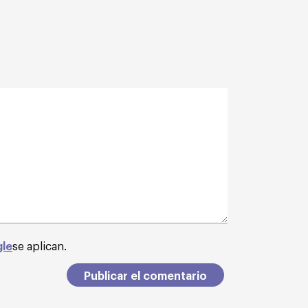
gle
se aplican.