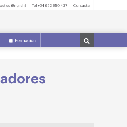
out us (English)
Tel +34 932 850 437
Contactar
s
Formación
cadores