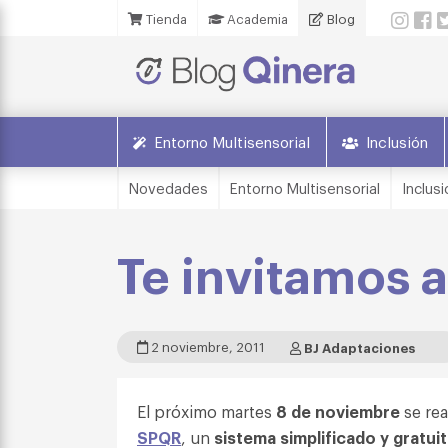
Tienda
Academia
Blog
Entorno Multisensorial
Inclusión
Novedades
Entorno Multisensorial
Inclusi
Te invitamos 
2 noviembre, 2011
BJ Adaptaciones
El próximo martes
8 de noviembre
se rea
SPQR
, un
sistema simplificado y gratui