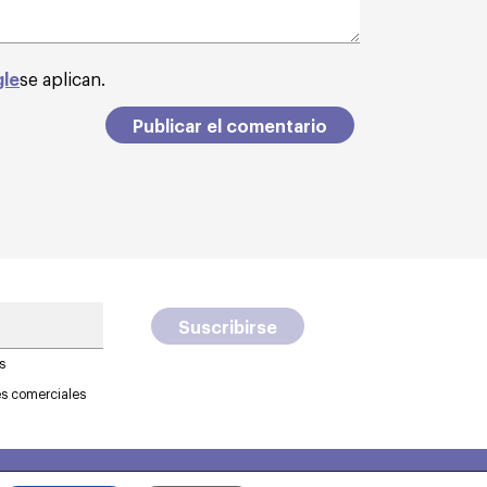
gle
se aplican.
s
es comerciales