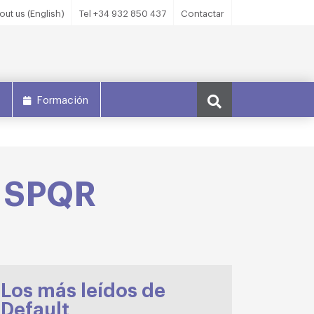
out us (English)
Tel +34 932 850 437
Contactar
s
Formación
e SPQR
Los más leídos de
Default