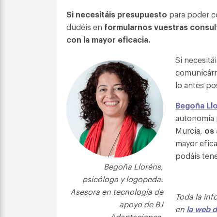
Si necesitáis presupuesto
para poder c
dudéis en
formularnos vuestras consult
con la mayor eficacia.
Si necesitá
comunicárn
lo antes po
Begoña Ll
autonomía 
Murcia,
os 
mayor efica
podáis tene
Begoña Lloréns,
psicóloga y logopeda.
Asesora en tecnología de
Toda la inf
apoyo de BJ
en
la web d
Adaptaciones.