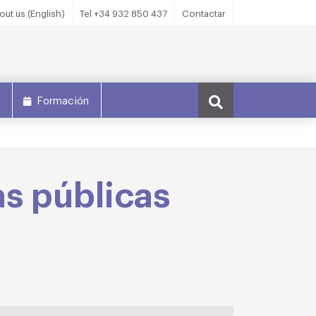
out us (English)
Tel +34 932 850 437
Contactar
s
Formación
as públicas