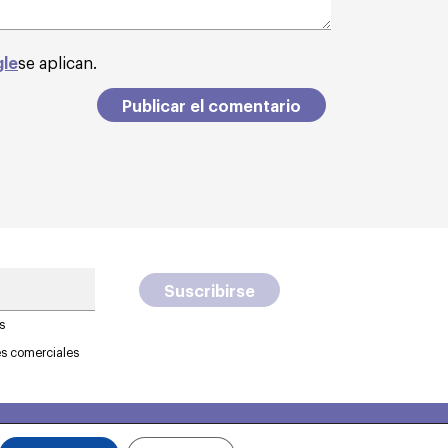
gle
se aplican.
s
es comerciales