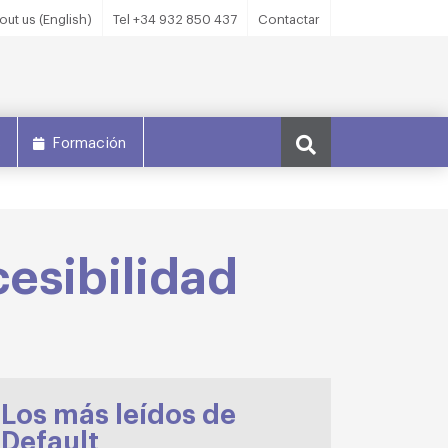
out us (English)
Tel +34 932 850 437
Contactar
s
Formación
cesibilidad
Los más leídos de
Default