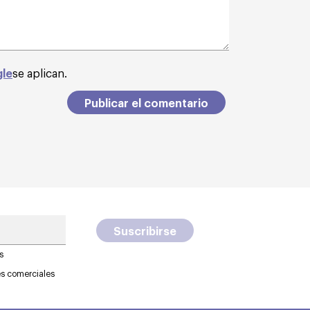
gle
se aplican.
s
es comerciales