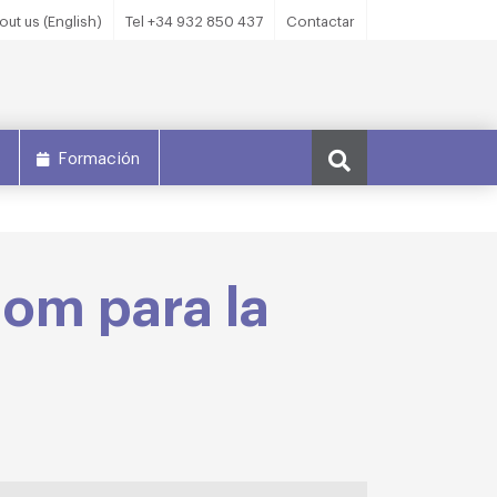
out us (English)
Tel +34 932 850 437
Contactar
s
Formación
om para la