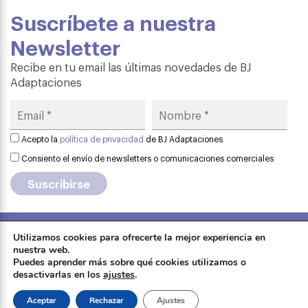
Suscríbete a nuestra
Newsletter
Recibe en tu email las últimas novedades de BJ
Adaptaciones
Acepto la
política de privacidad
de BJ Adaptaciones
Consiento el envío de newsletters o comunicaciones comerciales
Utilizamos cookies para ofrecerte la mejor experiencia en
Aviso legal
·
Política de privacidad
·
nuestra web.
Formación
Puedes aprender más sobre qué cookies utilizamos o
Política de cookies
·
Contactar
·
desactivarlas en los
ajustes
.
Sobre Qinera
Tienda
Aceptar
Rechazar
Ajustes