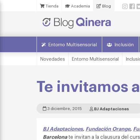
Tienda
Academia
Blog
Entorno Multisensorial
Inclusión
Novedades
Entorno Multisensorial
Inclusi
Te invitamos 
3 diciembre, 2015
BJ Adaptaciones
BJ Adaptaciones
,
Fundación Orange
,
Fu
Barcelona
te invitan a la clausura del cur