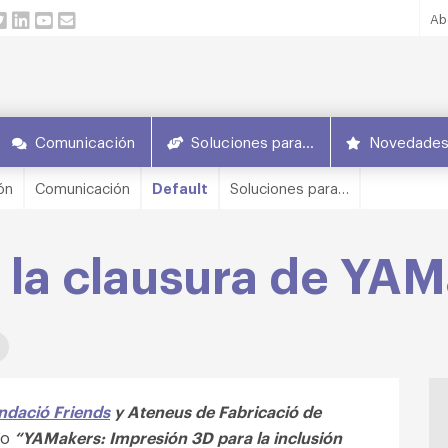
Ab
Comunicación
Soluciones para…
Novedade
ón
Comunicación
Default
Soluciones para…
a la clausura de YA
ndació Friends
y
Ateneus de Fabricació
de
so
“YAMakers: Impresión 3D para la inclusión