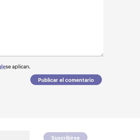
gle
se aplican.