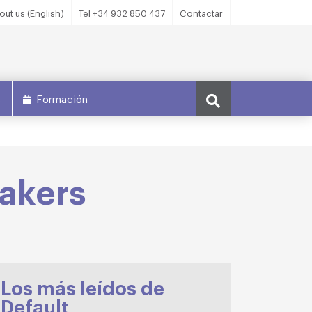
out us (English)
Tel +34 932 850 437
Contactar
s
Formación
Makers
Los más leídos de
Default