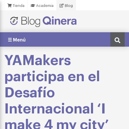
Tienda
Academia
Blog
☰ Menú
YAMakers
participa en el
Desafío
Internacional ‘I
make 4 my city’