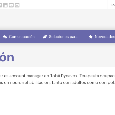
Ab
Comunicación
Soluciones para…
Novedade
rón
er es account manager en Tobii Dynavox. Terapeuta ocupaci
es en neurorrehabilitación, tanto con adultos como con pobl