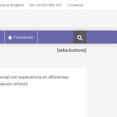
out us (English)
Tel +34 932 850 437
Contactar
s
Formación
[ssba-buttons]
onal con experiencia en diferentes
ación infantil.