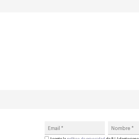
 elit.
Acepto la
política de privacidad
de BJ Adaptacione