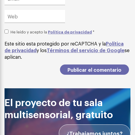
Política de privacidad
He leído y acepto la
*
Este sitio esta protegido por reCAPTCHA y la
Política
de privacidad
y los
Términos del servicio de Google
se
aplican.
El proyecto de tu sala
multisensorial, gratuito
¿Trabajamos juntos?