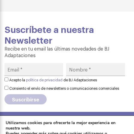
Suscríbete a nuestra
Newsletter
Recibe en tu email las últimas novedades de BJ
Adaptaciones
Acepto la
política de privacidad
de BJ Adaptaciones
Consiento el envío de newsletters o comunicaciones comerciales
Utilizamos cookies para ofrecerte la mejor experiencia en
Aviso legal
·
Política de privacidad
·
nuestra web.
Formación
Puedes aprender más sobre qué cookies utilizamos o
Política de cookies
·
Contactar
·