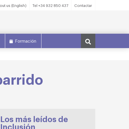
out us (English)
Tel +34 932 850 437
Contactar
s
Formación
barrido
Los más leídos de
Inclusión