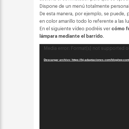
Dispone de un menú totalmente personaliz
De esta manera, por ejemplo, se puede, p
en color amarillo todo lo referente a las l
En el siguiente vídeo podréis ver
cómo fu
lámpara mediante el barrido
.
Reproductor
Media error: Format(s) not supported o
de
vídeo
Descargar archivo: https://bj-adaptaciones.com/blog/wp-co