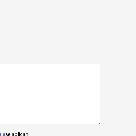
gle
se aplican.