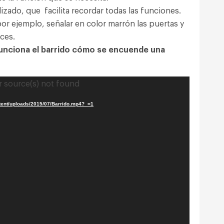
ado, que facilita recordar todas las funciones.
or ejemplo, señalar en color marrón las puertas y
uces.
nciona el barrido cómo se encuende una
r source(s) not found
ntent/uploads/2015/07/Barrido.mp4?_=1