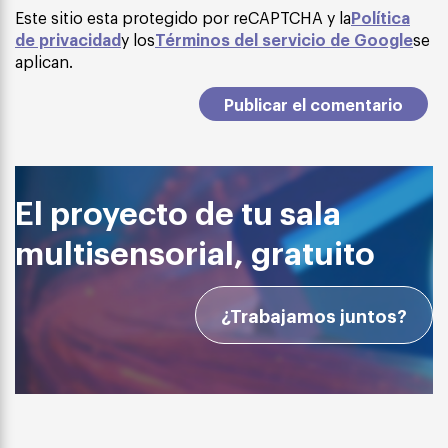
Este sitio esta protegido por reCAPTCHA y la
Política
de privacidad
y los
Términos del servicio de Google
se
aplican.
El proyecto de tu sala
multisensorial, gratuito
¿Trabajamos juntos?