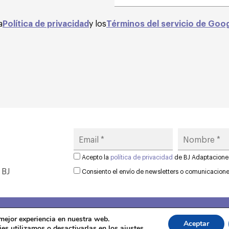
a
Política de privacidad
y los
Términos del servicio de Goo
Acepto la
política de privacidad
de BJ Adaptacione
 BJ
Consiento el envío de newsletters o comunicacion
 mejor experiencia en nuestra web.
Aviso legal
·
Política de privacida
Aceptar
es utilizamos o desactivarlas en los
ajustes
.