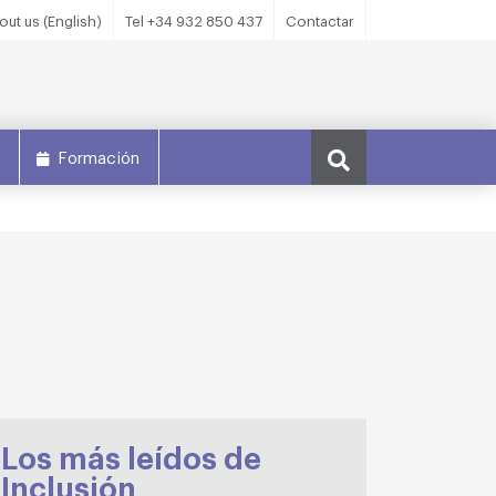
out us (English)
Tel +34 932 850 437
Contactar
s
Formación
Los más leídos de
Inclusión