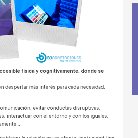
ccesible física y cognitivamente, donde se
n despertar más interés para cada necesidad,
 comunicación, evitar conductas disruptivas,
, interactuar con el entorno y con los iguales,
ivamente…
tablecer la relación causa-efecto, motricidad fina