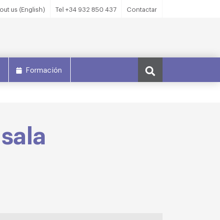
out us (English)
Tel +34 932 850 437
Contactar
s
Formación
 sala