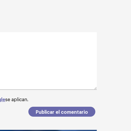
gle
se aplican.