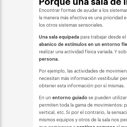
Porqué una sala de 
Encontrar formas de ayudar a los sistemas
la manera más efectiva es una prioridad 
los otros sistemas sensoriales.
Una sala equipada
para trabajar desde el
abanico de estímulos en un entorno fle
realizar una actividad física variada. Y so
persona.
Por ejemplo, las actividades de movimie
necesitan más información vestibular per
obtener esta información por sí mismas.
En un
entorno guiado
se pueden utiliza
permiten toda la gama de movimientos: po
vertical, etc. Si por el contrario, la sens
mismos equipos y otros de la sala nos pe
que comiencen a
sentirse seguros
al mo