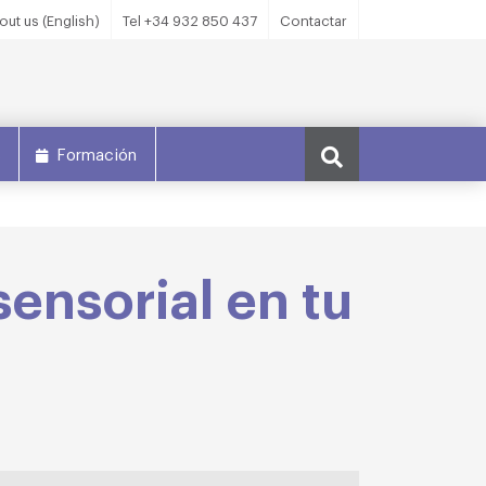
out us (English)
Tel +34 932 850 437
Contactar
s
Formación
sensorial en tu