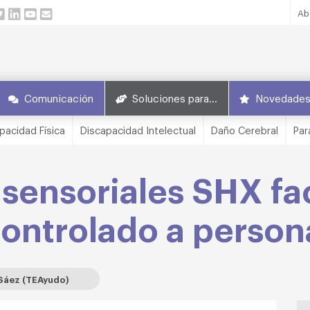
Ab
Comunicación
Soluciones para…
Novedade
pacidad Física
Discapacidad Intelectual
Daño Cerebral
Par
isensoriales SHX fac
ontrolado a person
 Sáez (TEAyudo)