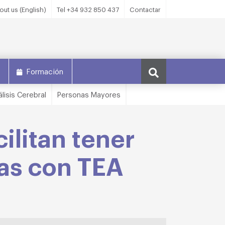
out us (English)
Tel +34 932 850 437
Contactar
s
Formación
álisis Cerebral
Personas Mayores
ilitan tener
as con TEA