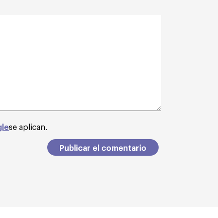
gle
se aplican.