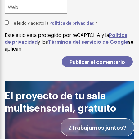
Política de privacidad
He leído y acepto la
*
Este sitio esta protegido por reCAPTCHA y la
Política
de privacidad
y los
Términos del servicio de Google
se
aplican.
El proyecto de tu sala
multisensorial, gratuito
¿Trabajamos juntos?