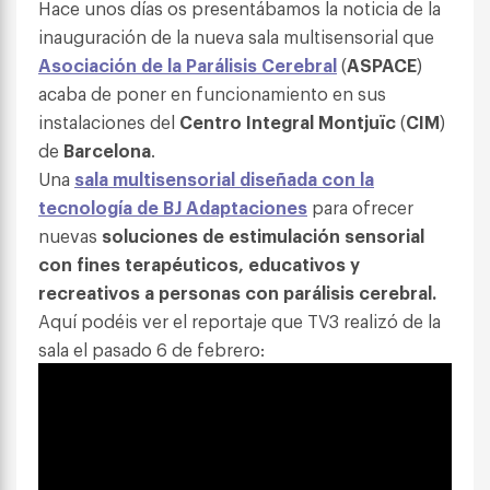
Hace unos días os presentábamos la noticia de la
inauguración de la nueva sala multisensorial que
Asociación de la Parálisis Cerebral
(
ASPACE
)
acaba de poner en funcionamiento en sus
instalaciones del
Centro Integral Montjuïc
(
CIM
)
de
Barcelona
.
Una
sala multisensorial
diseñada con la
tecnología de BJ Adaptaciones
para ofrecer
nuevas
soluciones de e
stimulación sensorial
con fines terapéuticos, educativos y
recreativos a personas con parálisis cerebral.
Aquí podéis ver el reportaje que TV3 realizó de la
sala el pasado 6 de febrero: